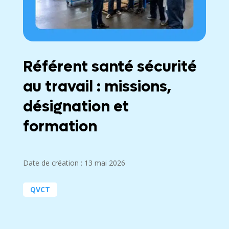
Référent santé sécurité
au travail : missions,
désignation et
formation
Date de création : 13 mai 2026
QVCT