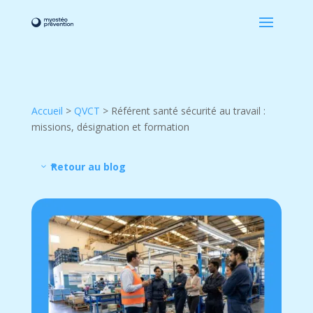
Accueil
>
QVCT
>
Référent santé sécurité au travail :
missions, désignation et formation
Retour au blog